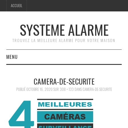
ACCUEIL
SYSTEME ALARME
TROUVEZ LA MEILLEURE ALARME POUR VOTRE MAISON
MENU
ACCUEIL
CAMERA-DE-SECURITE
GUIDE PRATIQUE
PUBLIÉ
OCTOBRE 16, 2020
SUR
308 × 133
DANS
CAMERA-DE-SECURITE
COMPARATIF DES
SYSTÈMES D’ALARME