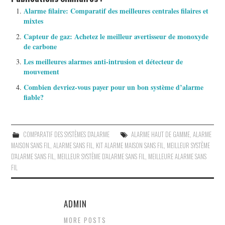
Alarme filaire: Comparatif des meilleures centrales filaires et
mixtes
Capteur de gaz: Achetez le meilleur avertisseur de monoxyde
de carbone
Les meilleures alarmes anti-intrusion et détecteur de
mouvement
Combien devriez-vous payer pour un bon système d’alarme
fiable?
COMPARATIF DES SYSTÈMES D'ALARME
ALARME HAUT DE GAMME
,
ALARME
MAISON SANS FIL
,
ALARME SANS FIL
,
KIT ALARME MAISON SANS FIL
,
MEILLEUR SYSTÈME
D'ALARME SANS FIL
,
MEILLEUR SYSTÈME D’ALARME SANS FIL
,
MEILLEURE ALARME SANS
FIL
ADMIN
MORE POSTS