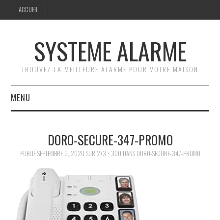
ACCUEIL
SYSTEME ALARME
TROUVEZ LA MEILLEURE ALARME POUR VOTRE MAISON
MENU
ACCUEIL
DORO-SECURE-347-PROMO
GUIDE PRATIQUE
PUBLIÉ
SEPTEMBRE 6, 2020
SUR
273 × 300
DANS
DORO-SECURE-347-PROMO
COMPARATIF DES
SYSTÈMES D’ALARME