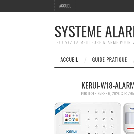
ACCUEIL
SYSTEME ALA
TROUVEZ LA MEILLEURE ALARME POUR 
ACCUEIL
GUIDE PRATIQUE
KERUI-W18-ALARM
PUBLIÉ
SEPTEMBRE 6, 2020
SUR
295