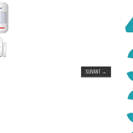
SUIVANT
→