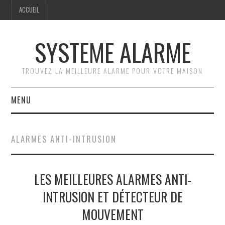
ACCUEIL
SYSTEME ALARME
TROUVEZ LA MEILLEURE ALARME POUR VOTRE MAISON
MENU
ACCUEIL
ALARMES ANTI-INTRUSION
GUIDE PRATIQUE
LES MEILLEURES ALARMES ANTI-
COMPARATIF DES
INTRUSION ET DÉTECTEUR DE
SYSTÈMES D’ALARME
MOUVEMENT