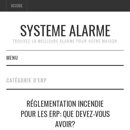
ACCUEIL
SYSTEME ALARME
TROUVEZ LA MEILLEURE ALARME POUR VOTRE MAISON
MENU
ACCUEIL
CATÉGORIE D’ERP
GUIDE PRATIQUE
RÉGLEMENTATION INCENDIE
COMPARATIF DES
POUR LES ERP: QUE DEVEZ-VOUS
SYSTÈMES D’ALARME
AVOIR?