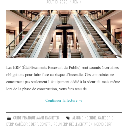
À PROPOS
AOÛT 10, 2020
ADMIN
Les ERP (Établissements Recevant du Public) sont soumis à certaines
obligations pour faire face au risque d’incendie. Ces contraintes ne
concernent pas seulement l’équipement dédié à la sécurité, mais même
lors de la phase de construction, vous êtes tenu de…
Continuer la lecture
→
GUIDE PRATIQUE AVANT D'ACHETER
ALARME INCENDIE
,
CATÉGORIE
D'ERP
,
CATÉGORIE D’ERP
,
CONSTRUIRE UN ERP
,
RÉGLEMENTATION INCENDIE ERP
,