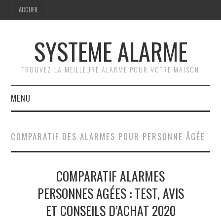
ACCUEIL
SYSTEME ALARME
TROUVEZ LA MEILLEURE ALARME POUR VOTRE MAISON
MENU
ACCUEIL
COMPARATIF DES ALARMES POUR PERSONNE ÂGÉE
GUIDE PRATIQUE
COMPARATIF ALARMES
COMPARATIF DES
PERSONNES AGÉES : TEST, AVIS
SYSTÈMES D’ALARME
ET CONSEILS D’ACHAT 2020