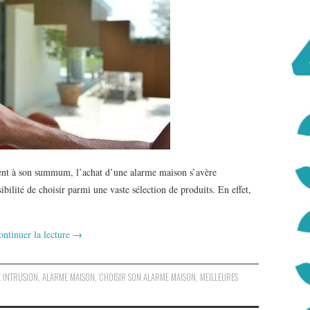
ement à son summum, l’achat d’une alarme maison s’avère
bilité de choisir parmi une vaste sélection de produits. En effet,
ontinuer la lecture
→
 INTRUSION
,
ALARME MAISON
,
CHOISIR SON ALARME MAISON
,
MEILLEURES