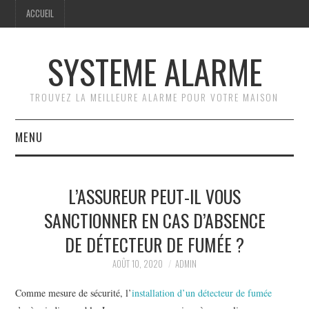
ACCUEIL
SYSTEME ALARME
TROUVEZ LA MEILLEURE ALARME POUR VOTRE MAISON
MENU
ACCUEIL
L’ASSUREUR PEUT-IL VOUS
GUIDE PRATIQUE
SANCTIONNER EN CAS D’ABSENCE
DE DÉTECTEUR DE FUMÉE ?
COMPARATIF DES
AOÛT 10, 2020
ADMIN
SYSTÈMES D’ALARME
Comme mesure de sécurité, l’
installation d’un détecteur de fumée